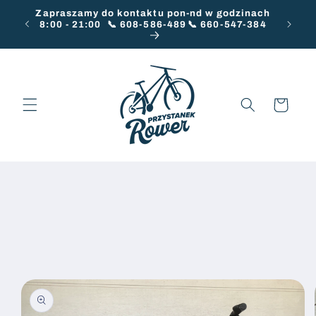
Przejdź
Zapraszamy do kontaktu pon-nd w godzinach
do
8:00 - 21:00 ㅤ 📞 608-586-489ㅤㅤ📞 660-547-384
treści
Koszyk
Pomiń,
aby
przejść
do
informacji
o
produkcie