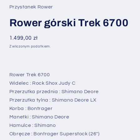
Przystanek Rower
Rower górski Trek 6700
Cena
1.499,00 zł
regularna
Z wliczonym podatkiem.
Rower Trek 6700
Widelec : Rock Shox Judy C
Przerzutka przednia : Shimano Deore
Przerzutka tylna : Shimano Deore LX
Korba : Bontrager
Manetki : Shimano Deore
Hamulce : Shimano
Obręcze : Bontrager Superstock (26")